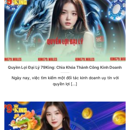
Quyền Lợi Đại Lý 79King: Chìa Khóa Thành Công Kinh Doanh
Ngày nay, việc tìm kiếm một đối tác kinh doanh uy tín với
quyền lợi [...]