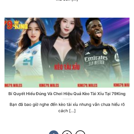
Bí Quyết Hiểu Đúng Và Chơi Hiệu Quả Kèo Tài Xỉu Tại 79King
Bạn đã bao giờ nghe đến kèo tài xỉu nhưng vẫn chưa hiểu rõ
cách [...]