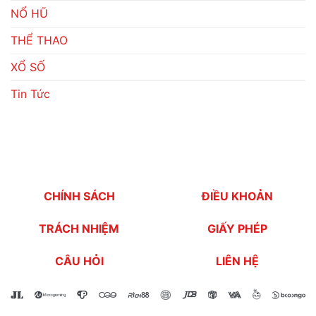
NỔ HŨ
THỂ THAO
XỔ SỐ
Tin Tức
CHÍNH SÁCH
ĐIỀU KHOẢN
TRÁCH NHIỆM
GIẤY PHÉP
CÂU HỎI
LIÊN HỆ