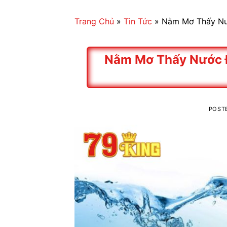
Skip
to
Trang Chủ
»
Tin Tức
»
Nằm Mơ Thấy Nư
content
Nằm Mơ Thấy Nước 
POST