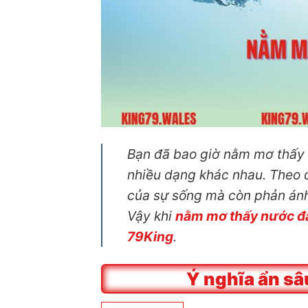
Bạn đã bao giờ nằm mơ thấy 
nhiều dạng khác nhau. Theo q
của sự sống mà còn phản ánh
Vậy khi
nằm mơ thấy nước đ
79King
.
Ý nghĩa ẩn s