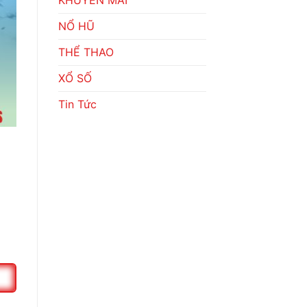
NỔ HŨ
THỂ THAO
XỔ SỐ
Tin Tức