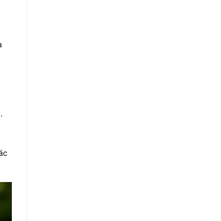
a
.
ác