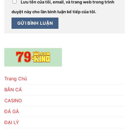
Lưu tên của tôi, email, và trang web trong trình
duyệt này cho lần bình luận kế tiếp của tôi.
Trang Chủ
BẮN CÁ
CASINO
ĐÁ GÀ
ĐẠI LÝ