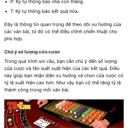
P: Ký tự thông báo nhà con thắng.
T: Ký tự thông báo kết quả hòa.
Đây là thông tin quan trọng để theo dõi xu hướng của
các ván bài, từ đó có thể điều chỉnh chiến thuật cho
phù hợp.
Chú ý số lượng cửa cược
Trong quá trình soi cầu, bạn cần chú ý đến số lượng
cửa cược và tần suất xuất hiện của các kết quả. Điều
này giúp bạn nhận diện xu hướng và chọn cửa cược có
tỷ lệ xuất hiện cao hơn. Như vậy bạn có thể tăng tỷ lệ
thành công trong mỗi ván bài.