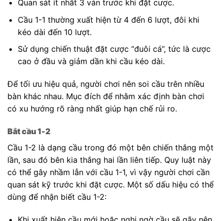
Quan sát ít nhất 3 ván trước khi đặt cược.
Cầu 1-1 thường xuất hiện từ 4 đến 6 lượt, đôi khi
kéo dài đến 10 lượt.
Sử dụng chiến thuật đặt cược “đuôi cá”, tức là cược
cao ở đầu và giảm dần khi cầu kéo dài.
Để tối ưu hiệu quả, người chơi nên soi cầu trên nhiều
bàn khác nhau. Mục đích để nhằm xác định bàn chơi
có xu hướng rõ ràng nhất giúp hạn chế rủi ro.
Bắt cầu 1-2
Cầu 1-2 là dạng cầu trong đó một bên chiến thắng một
lần, sau đó bên kia thắng hai lần liên tiếp. Quy luật này
có thể gây nhầm lẫn với cầu 1-1, vì vậy người chơi cần
quan sát kỹ trước khi đặt cược. Một số dấu hiệu có thể
dùng để nhận biết cầu 1-2:
Khi xuất hiện cầu mới hoặc nghi ngờ cầu sẽ gãy nên