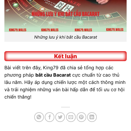
Những lưu ý khi bắt cầu Bacarat
Kết luận
Bài viết trên đây, King79 đã chia sẻ tổng hợp các
phương pháp
bắt cầu Bacarat
cực chuẩn từ cao thủ
lâu năm. Hãy áp dụng chiến lược một cách thông minh
và trải nghiệm những ván bài hấp dẫn để tối ưu cơ hội
chiến thắng!