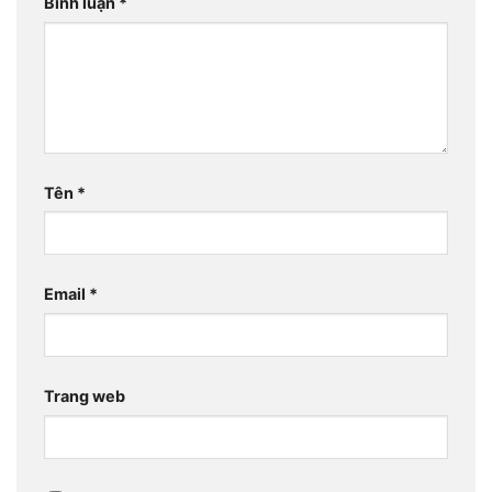
Bình luận
*
Tên
*
Email
*
Trang web