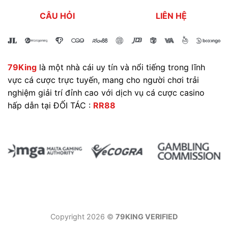
CÂU HỎI
LIÊN HỆ
79King
là một nhà cái uy tín và nổi tiếng trong lĩnh
vực cá cược trực tuyến, mang cho người chơi trải
nghiệm giải trí đỉnh cao với dịch vụ cá cược casino
hấp dẫn tại ĐỐI TÁC :
RR88
Copyright 2026 ©
79KING VERIFIED