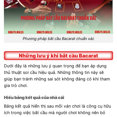
Phương pháp bắt cầu Bacarat chuẩn xác
Những lưu ý khi bắt cầu Bacarat
Dưới đây là những lưu ý quan trọng để bạn áp dụng
thủ thuật soi cầu hiệu quả. Những thông tin này sẽ
giúp bạn tránh những sai sót không đáng có khi tham
gia trò chơi.
Hiểu bảng kết quả của nhà cái
Bảng kết quả hiển thị sau mỗi ván chơi là công cụ hữu
ích trong việc bắt cầu mà người chơi không nên bỏ