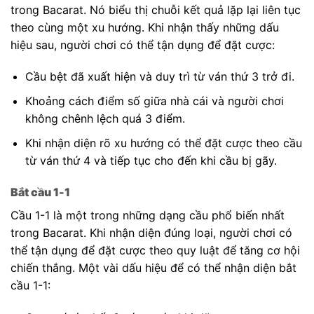
trong Bacarat. Nó biểu thị chuỗi kết quả lặp lại liên tục
theo cùng một xu hướng. Khi nhận thấy những dấu
hiệu sau, người chơi có thể tận dụng để đặt cược:
Cầu bệt đã xuất hiện và duy trì từ ván thứ 3 trở đi.
Khoảng cách điểm số giữa nhà cái và người chơi
không chênh lệch quá 3 điểm.
Khi nhận diện rõ xu hướng có thể đặt cược theo cầu
từ ván thứ 4 và tiếp tục cho đến khi cầu bị gãy.
Bắt cầu 1-1
Cầu 1-1 là một trong những dạng cầu phổ biến nhất
trong Bacarat. Khi nhận diện đúng loại, người chơi có
thể tận dụng để đặt cược theo quy luật để tăng cơ hội
chiến thắng. Một vài dấu hiệu để có thể nhận diện bắt
cầu 1-1: