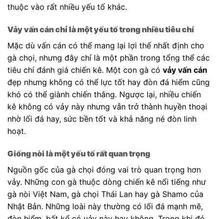
thuộc vào rất nhiều yếu tố khác.
Vảy vấn cán chỉ là một yếu tố trong nhiều tiêu chí
Mặc dù vấn cán có thể mang lại lợi thế nhất định cho
gà chọi, nhưng đây chỉ là một phần trong tổng thể các
tiêu chí đánh giá chiến kê. Một con gà có
vảy vấn cán
đẹp nhưng không có thể lực tốt hay đòn đá hiểm cũng
khó có thể giành chiến thắng. Ngược lại, nhiều chiến
kê không có vảy này nhưng vẫn trở thành huyền thoại
nhờ lối đá hay, sức bền tốt và khả năng né đòn linh
hoạt.
Giống nòi là một yếu tố rất quan trọng
Nguồn gốc của gà chọi đóng vai trò quan trọng hơn
vảy. Những con gà thuộc dòng chiến kê nổi tiếng như
gà nòi Việt Nam, gà chọi Thái Lan hay gà Shamo của
Nhật Bản. Những loài này thường có lối đá mạnh mẽ,
đòn hiểm, bất kể có vảy này hay không. Trong khi đó,