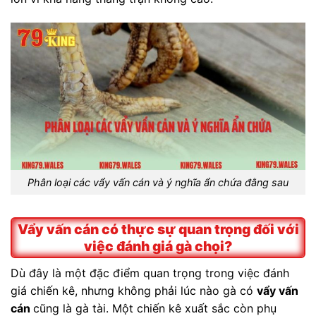
Phân loại các vẩy vấn cán và ý nghĩa ẩn chứa đằng sau
Vẩy vấn cán có thực sự quan trọng đối với
việc đánh giá gà chọi?
Dù đây là một đặc điểm quan trọng trong việc đánh
giá chiến kê, nhưng không phải lúc nào gà có
vẩy vấn
cán
cũng là gà tài. Một chiến kê xuất sắc còn phụ