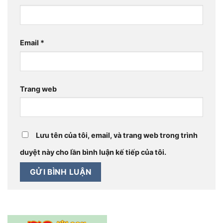
Email
*
Trang web
Lưu tên của tôi, email, và trang web trong trình
duyệt này cho lần bình luận kế tiếp của tôi.