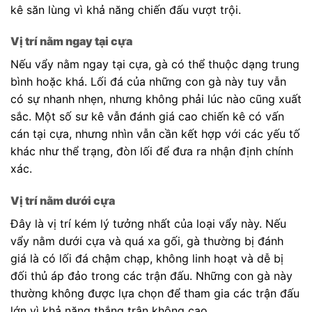
kê săn lùng vì khả năng chiến đấu vượt trội.
Vị trí nằm ngay tại cựa
Nếu vẩy nằm ngay tại cựa, gà có thể thuộc dạng trung
bình hoặc khá. Lối đá của những con gà này tuy vẫn
có sự nhanh nhẹn, nhưng không phải lúc nào cũng xuất
sắc. Một số sư kê vẫn đánh giá cao chiến kê có vấn
cán tại cựa, nhưng nhìn vẫn cần kết hợp với các yếu tố
khác như thể trạng, đòn lối để đưa ra nhận định chính
xác.
Vị trí nằm dưới cựa
Đây là vị trí kém lý tưởng nhất của loại vẩy này. Nếu
vẩy nằm dưới cựa và quá xa gối, gà thường bị đánh
giá là có lối đá chậm chạp, không linh hoạt và dễ bị
đối thủ áp đảo trong các trận đấu. Những con gà này
thường không được lựa chọn để tham gia các trận đấu
lớn vì khả năng thắng trận không cao.