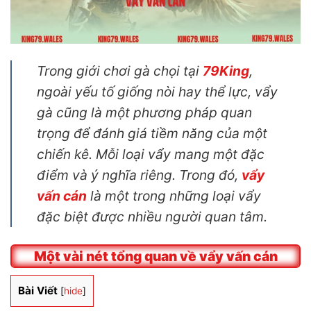
Trong giới chơi gà chọi tại
79King
,
ngoài yếu tố giống nòi hay thể lực, vẩy
gà cũng là một phương pháp quan
trọng để đánh giá tiềm năng của một
chiến kê. Mỗi loại vẩy mang một đặc
điểm và ý nghĩa riêng. Trong đó,
vẩy
vấn cán
là một trong những loại vẩy
đặc biệt được nhiều người quan tâm.
Một vài nét tổng quan về vẩy vấn cán
Bài Viết
[
hide
]